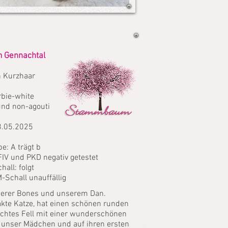
 Gennachtal
h Kurzhaar
orbie-white
 und non-agouti
8.05.2025
e: A trägt b
FIV und PKD negativ getestet
all: folgt
-Schall unauffällig
nserer Bones und unserem Dan.
akte Katze, hat einen schönen runden
dichtes Fell mit einer wunderschönen
f unser Mädchen und auf ihren ersten