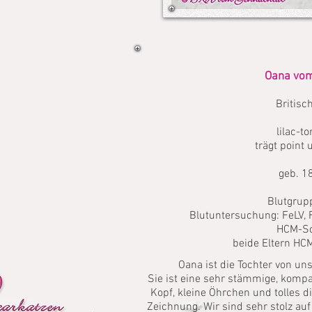
Oana vom
Britisc
lilac-t
trägt point
geb. 1
Blutgrupp
Blutuntersuchung: FeLV, 
HCM-Sch
beide Eltern HCM
Oana ist die Tochter von u
Sie ist eine sehr stämmige, komp
Kopf, kleine Öhrchen und tolles 
Zeichnung. Wir sind sehr stolz au